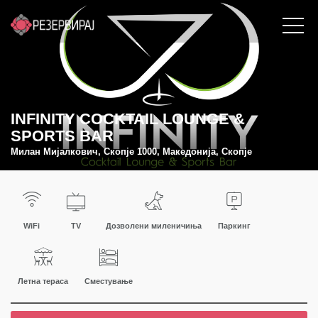
INFINITY COCKTAIL LOUNGE &
SPORTS BAR
Милан Мијалкович, Скопје 1000, Македонија, Скопје
WiFi
TV
Дозволени миленичиња
Паркинг
Летна тераса
Сместување