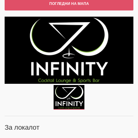
ПОГЛЕДНИ НА МАПА
За локалот